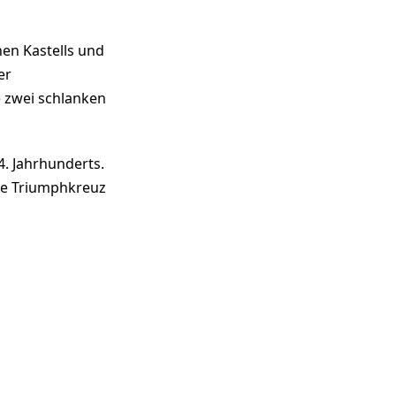
en Kastells und
er
e zwei schlanken
4. Jahrhunderts.
le Triumphkreuz