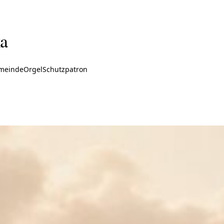
ka
meinde
Orgel
Schutzpatron