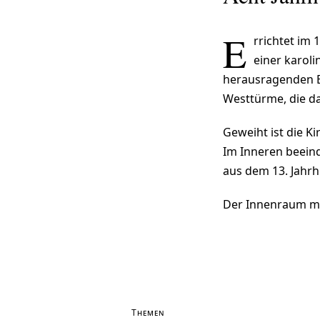
E
rrichtet im
einer karoli
herausragenden Be
Westtürme, die da
Geweiht ist die K
Im Inneren beein
aus dem 13. Jahrh
Der Innenraum mi
Themen